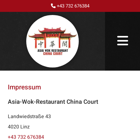
+43 732 676384

Impressum
Asia-Wok-Restaurant China Court
Landwiedstraße 43
4020 Linz
+43 732 676384