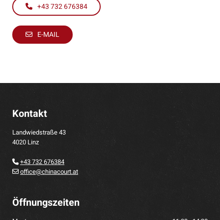
+43 732 676384
E-MAIL
Kontakt
Landwiedstraße 43
4020 Linz
+43 732 676384

office@chinacourt.at

Öffnungszeiten